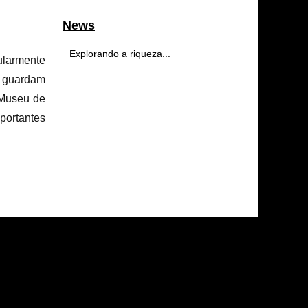
News
Explorando a riqueza...
cularmente
e guardam
 Museu de
portantes