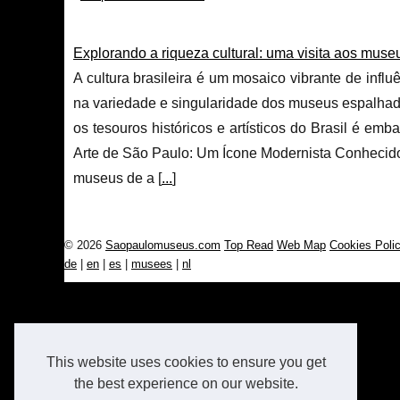
Explorando a riqueza cultural: uma visita aos muse
A cultura brasileira é um mosaico vibrante de influ
na variedade e singularidade dos museus espalhad
os tesouros históricos e artísticos do Brasil é e
Arte de São Paulo: Um Ícone Modernista Conhecid
museus de a [
...
]
© 2026
Saopaulomuseus.com
Top Read
Web Map
Cookies Poli
de
|
en
|
es
|
musees
|
nl
This website uses cookies to ensure you get
the best experience on our website.